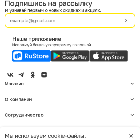
Подпишись на рассылку
И узнавай первым о новых скидках и акциях.
Имя
Фамилия
Наше приложение
Используй бонусную программу по полной!
E-mail
Пол
Мужской
Женский
Магазин
Согласие на получение чеков по электронной почте
Женское
О компании
Мужское
Аксессуары
О нас
Детское
Сотрудничество
Отзывы
Блог
Оптовикам
Вакансии
Помощь
Москва
Арендодателям
Магазины
Мы используем cookie-файлы.
Реклама